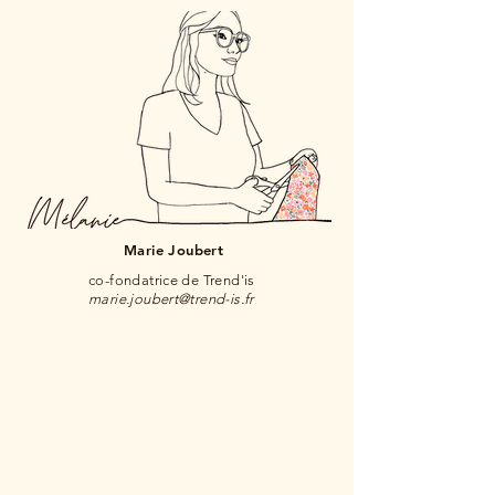
Marie Joubert
co-fondatrice de Trend'is
marie.joubert@trend-is.fr